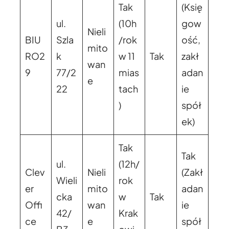
Tak
(Księ
ul.
(10h
gow
Nieli
BIU
Szla
/rok
ość,
mito
RO2
k
w 11
Tak
zakł
wan
9
77/2
mias
adan
e
22
tach
ie
)
spół
ek)
Tak
Tak
ul.
(12h/
Clev
Nieli
(Zakł
Wieli
rok
er
mito
adan
cka
w
Tak
Offi
wan
ie
42/
Krak
ce
e
spół