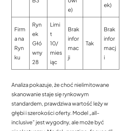
B3
owi
ek)
e)
Ryn
Limi
Firm
Brak
Brak
ek
t
a na
infor
infor
Głó
10/
Tak
Ryn
mac
macj
wny
mies
ku
ji
i
28
iąc
Analiza pokazuje, że choć nielimitowane
skanowanie staje się rynkowym
standardem, prawdziwa wartość leży w
głębi i szerokości oferty. Model „all-
inclusive” jest wygodny, ale może być