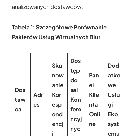
analizowanych dostawców.
Tabela 1: Szczegółowe Porównanie
Pakietów Usług Wirtualnych Biur
Dos
Ska
Dod
tęp
now
Pan
atko
do
anie
el
we
Dos
sal
Adr
Kor
Klie
Usłu
taw
Kon
es
esp
nta
gi
ca
fere
ond
Onli
Eko
ncyj
encj
ne
syst
nyc
i
emu