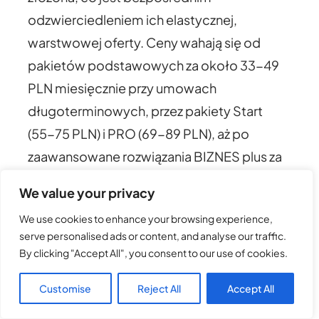
odzwierciedleniem ich elastycznej,
warstwowej oferty. Ceny wahają się od
pakietów podstawowych za około 33-49
PLN miesięcznie przy umowach
długoterminowych, przez pakiety Start
(55-75 PLN) i PRO (69-89 PLN), aż po
zaawansowane rozwiązania BIZNES plus za
ponad 128 PLN.
Ta złożoność nie jest wadą,
We value your privacy
lecz cechą – pozwala na precyzyjne
We use cookies to enhance your browsing experience,
dopasowanie kosztów do realnych potrzeb
serve personalised ads or content, and analyse our traffic.
firmy. Mały startup nie musi płacić za usługi,
By clicking "Accept All", you consent to our use of cookies.
z których nie korzysta, ale ma pewność, że
Customise
Reject All
Accept All
w miarę rozwoju będzie mógł płynnie
przejść na wyższy pakiet.